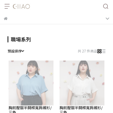
職場系列
預設排序
共 27 件商品
胸前壓摺半開襟寬肩襯衫/
胸前壓摺半開襟寬肩襯衫/
三色
三色