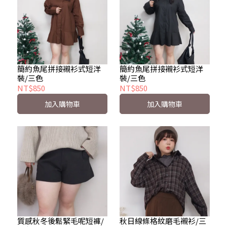
簡約魚尾拼接襯衫式短洋
簡約魚尾拼接襯衫式短洋
裝/三色
裝/三色
NT$850
NT$850
加入購物車
加入購物車
質感秋冬後鬆緊毛呢短褲/
秋日線條格紋磨毛襯衫/三