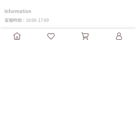
Information
客服時間：10:00-17:00
About us
關於我們
購物須知
港澳/新加坡/馬來西亞購物須知
關於我們
售後服務
會員優惠
隱私政策
Copyright ©
Ciiao 瞧我 | 日韓中大尺碼
All Rights Reserved.
Designed by
CYBERBIZ
.