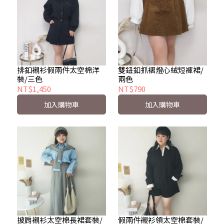
排釦襯衫假兩件太空棉洋
雙鈕釦抓褶燈心絨短褲裙/
裝/三色
兩色
NT$1,450
NT$790
加入購物車
加入購物車
披肩襯衫太空棉長裙套裝/
假兩件襯衫領太空棉套裝/