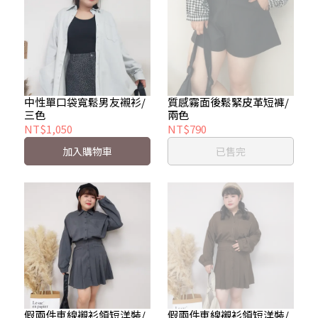
中性單口袋寬鬆男友襯衫/
質感霧面後鬆緊皮革短褲/
三色
兩色
NT$1,050
NT$790
加入購物車
已售完
假兩件車線襯衫領短洋裝/
假兩件車線襯衫領短洋裝/