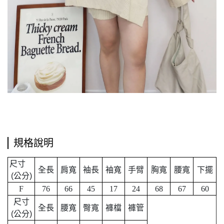
規格說明
尺寸
全長
肩寬
袖長
袖寬
手臂
胸寬
腰寬
下擺
公分
(
)
F
76
66
45
17
24
68
67
60
尺寸
全長
腰寬
臀寬
褲檔
褲管
公分
(
)