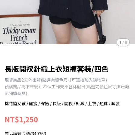
1
/
6
長版開衩針織上衣短褲套裝/四色
現貨商品2天內出貨(點選完顏色尺寸可直接加入購物車)
預購商品為下單後7-21個工作天不含休假日(點選完顏色尺寸按鈕顯
示預購商品)
棉花糖女孩 / 顯瘦 / 穿搭 / 長版 / 開衩 / 針織 / 上衣 / 短褲 / 套裝
NT$1,250
商品編號:
24W340363