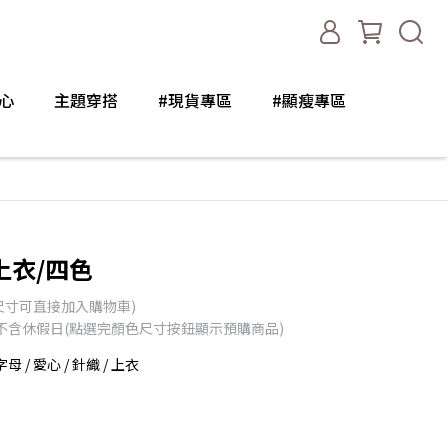
心
主題穿搭
#現貨專區
#顯瘦專區
上衣/四色
尺寸可直接加入購物車)
天不含休假日(點選完顏色尺寸按鈕顯示預購商品)
字母 / 愛心 / 針織 / 上衣