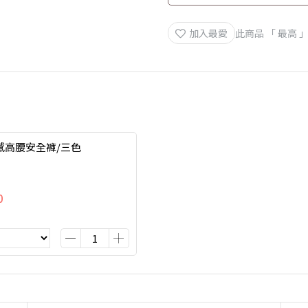
加入最愛
此商品 「 最高
感高腰安全褲/三色
0