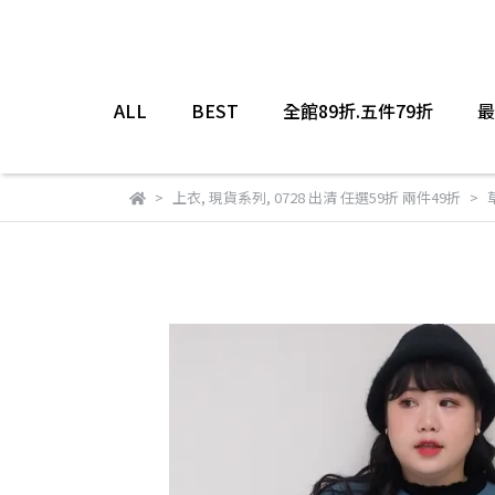
ALL
BEST
全館89折.五件79折
最
上衣
,
現貨系列
,
0728 出清 任選59折 兩件49折