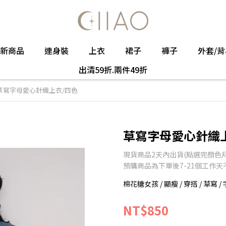
新商品
連身裝
上衣
裙子
褲子
外套/背
出清59折.兩件49折
草寫字母愛心針織上衣/四色
草寫字母愛心針織
現貨商品2天內出貨(點選完顏色
預購商品為下單後7-21個工作
棉花糖女孩 / 顯瘦 / 穿搭 / 草寫 / 
NT$850