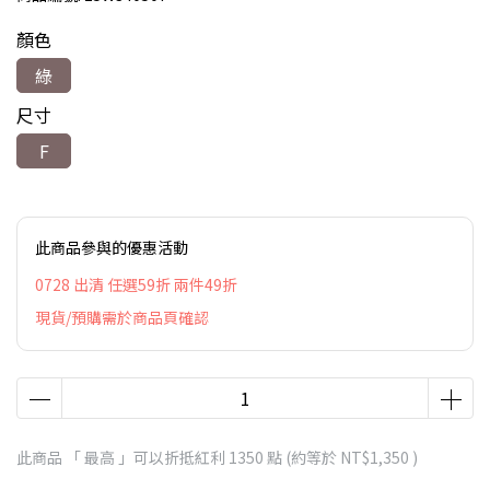
顏色
綠
尺寸
F
此商品參與的優惠活動
0728 出清 任選59折 兩件49折
現貨/預購需於商品頁確認
此商品 「 最高 」可以折抵紅利
1350
點 (約等於
NT$1,350
)