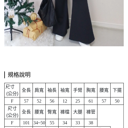
規格說明
尺寸
全長
肩寬
袖長
袖寬
手臂
胸寬
腰寬
下擺
公分
(
)
F
57
52
56
12
25
61
57
50
尺寸
全長
腰寬
臀寬
褲檔
大腿
褲管
公分
(
)
F
101
34~50
55
34
33
38