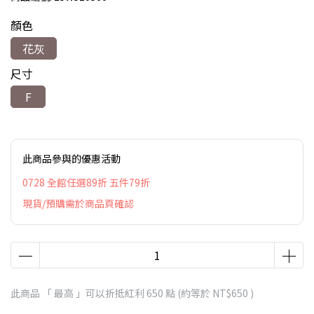
顏色
花灰
尺寸
F
此商品參與的優惠活動
0728 全館任選89折 五件79折
現貨/預購需於商品頁確認
此商品 「 最高 」可以折抵紅利
650
點 (約等於
NT$650
)