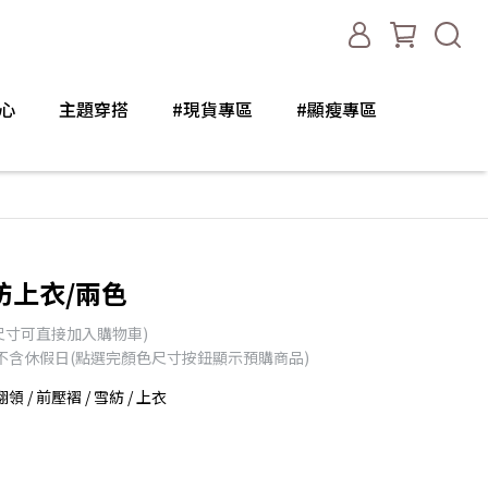
心
主題穿搭
#現貨專區
#顯瘦專區
紡上衣/兩色
尺寸可直接加入購物車)
天不含休假日(點選完顏色尺寸按鈕顯示預購商品)
翻領 / 前壓褶 / 雪紡 / 上衣