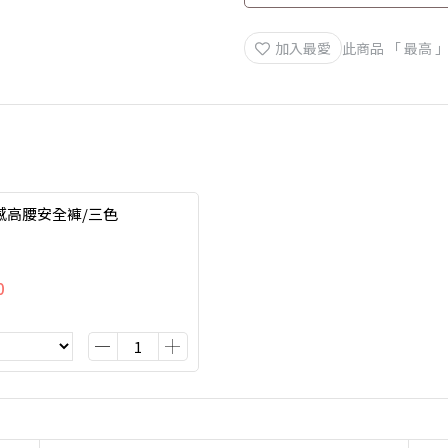
加入最愛
此商品 「 最高
感高腰安全褲/三色
0