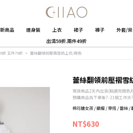
新商品
連身裝
上衣
裙子
褲子
外套/背
出清59折.兩件49折
89折 五件79折
蕾絲翻領前壓褶雪紡上衣/兩色
蕾絲翻領前壓褶雪
現貨商品2天內出貨(點選完顏色
預購商品為下單後7-21個工作
棉花糖女孩 / 顯瘦 / 穿搭 / 蕾絲 / 
NT$630