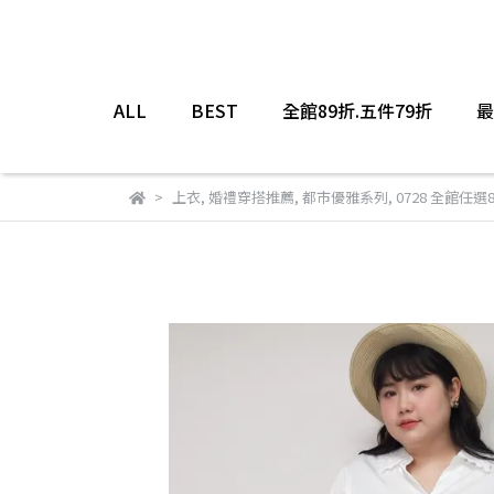
ALL
BEST
全館89折.五件79折
最
上衣
,
婚禮穿搭推薦
,
都市優雅系列
,
0728 全館任選