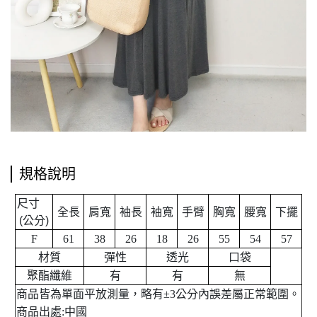
規格說明
尺寸
全長
肩寬
袖長
袖寬
手臂
胸寬
腰寬
下擺
公分
(
)
F
61
38
26
18
26
55
54
57
材質
彈性
透光
口袋
聚酯纖維
有
有
無
商品皆為單面平放測量，略有±3公分內誤差屬正常範圍。
商品出處:中國