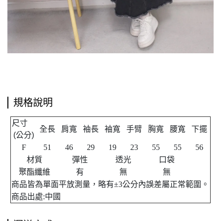
規格說明
尺寸
全長
肩寬
袖長
袖寬
手臂
胸寬
腰寬
下擺
公分
(
)
F
51
46
29
19
23
55
55
56
材質
彈性
透光
口袋
聚酯纖維
有
無
無
商品皆為單面平放測量，略有±3公分內誤差屬正常範圍。
商品出處:中國