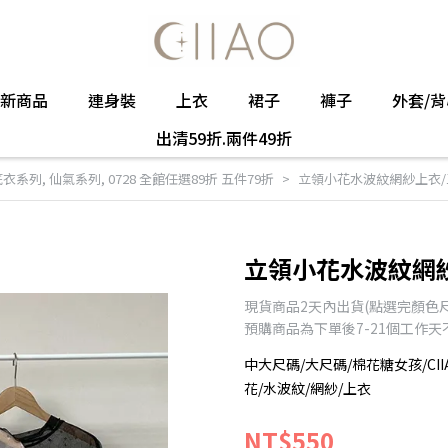
新商品
連身裝
上衣
裙子
褲子
外套/背
出清59折.兩件49折
底衣系列
,
仙氣系列
,
0728 全館任選89折 五件79折
立領小花水波紋網紗上衣/
立領小花水波紋網
現貨商品2天內出貨(點選完顏色
預購商品為下單後7-21個工作
中大尺碼/大尺碼/棉花糖女孩/CII
花/水波紋/網紗/上衣
NT$550