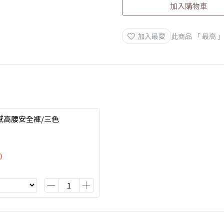
加入購物車
加入最愛
此商品 「 最高
感高腰安全褲/三色
0