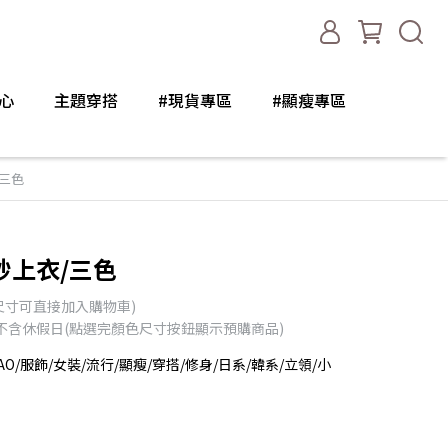
心
主題穿搭
#現貨專區
#顯瘦專區
三色
紗上衣/三色
尺寸可直接加入購物車)
天不含休假日(點選完顏色尺寸按鈕顯示預購商品)
AO/服飾/女裝/流行/顯瘦/穿搭/修身/日系/韓系/立領/小