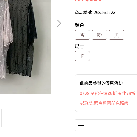
商品編號:
26S161223
顏色
杏
粉
黑
尺寸
F
此商品參與的優惠活動
0728 全館任選89折 五件79折
現貨/預購需於商品頁確認