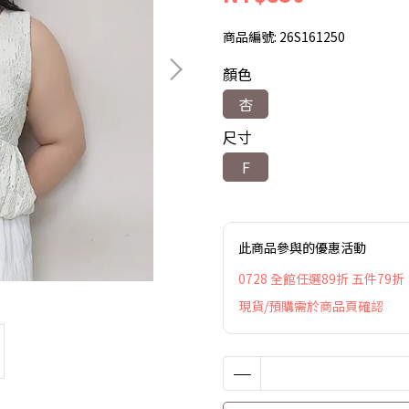
商品編號:
26S161250
顏色
杏
尺寸
F
此商品參與的優惠活動
0728 全館任選89折 五件79折
現貨/預購需於商品頁確認