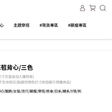
心
主題穿搭
#現貨專區
#顯瘦專區
苞背心/三色
尺寸可直接加入購物車)
天不含休假日(點選完顏色尺寸按鈕顯示預購商品)
AO/服飾/女裝/流行/顯瘦/穿搭/修身/日系/韓系/V領/刺