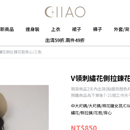
新商品
連身裝
上衣
裙子
褲子
外套/背
出清59折.兩件49折
繡花側拉鍊花苞背心/三色
V領刺繡花側拉鍊花
現貨商品2天內出貨(點選完顏色
預購商品為下單後7-21個工作
中大尺碼/大尺碼/棉花糖女孩/CII
繡花/側拉鍊/花苞/背心
NT$850