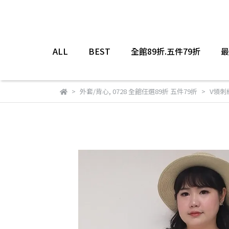
ALL
BEST
全館89折.五件79折
最
外套/背心
,
0728 全館任選89折 五件79折
V領刺