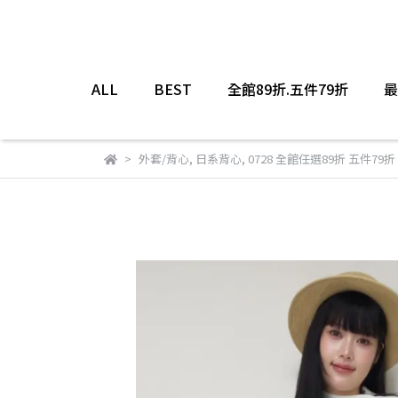
ALL
BEST
全館89折.五件79折
最
外套/背心
,
日系背心
,
0728 全館任選89折 五件79折