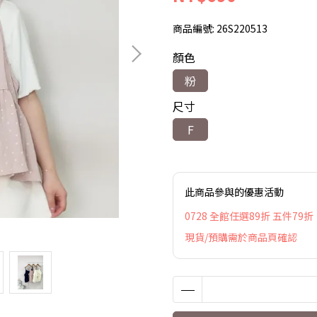
商品編號:
26S220513
顏色
粉
尺寸
F
此商品參與的優惠活動
0728 全館任選89折 五件79折
現貨/預購需於商品頁確認