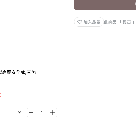
加入最愛
此商品 「 最高
感高腰安全褲/三色
0