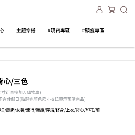
心
主題穿搭
#現貨專區
#顯瘦專區
背心/三色
尺寸可直接加入購物車)
天不含休假日(點選完顏色尺寸按鈕顯示預購商品)
AO/服飾/女裝/流行/顯瘦/穿搭/修身/上衣/背心/印花/前