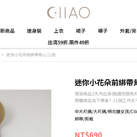
新商品
連身裝
上衣
裙子
褲子
外套/背
出清59折.兩件49折
迷你小花朵前綁帶背心/三色
迷你小花朵前綁帶
現貨商品2天內出貨(點選完顏色
預購商品為下單後7-21個工作
中大尺碼/大尺碼/棉花糖女孩/CII
綁帶/剪裁
NT$690