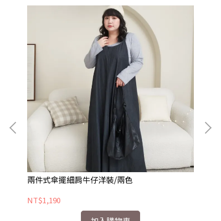
兩件式傘擺細肩牛仔洋裝/兩色
長
NT$1,190
NT
加入購物車