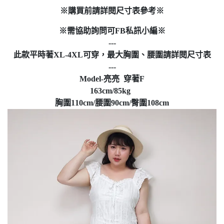
※購買前請詳閱尺寸表參考※
※需協助詢問可FB私訊小編※
---
此款平時著XL-4XL可穿，最大胸圍、腰圍請詳閱尺寸表
---
Model-亮亮 穿著F
163cm/85kg
胸圍110cm/腰圍90cm/臀圍108cm