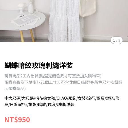
1
/
8
蝴蝶暗紋玫瑰刺繡洋裝
現貨商品2天內出貨(點選完顏色尺寸可直接加入購物車)
預購商品為下單後7-21個工作天不含休假日(點選完顏色尺寸按鈕顯
示預購商品)
中大尺碼/大尺碼/棉花糖女孩/CIIAO/服飾/女裝/流行/顯瘦/穿搭/修
身/日系/韓系/蝴蝶/暗紋/玫瑰/刺繡/洋裝
NT$950