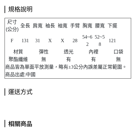
規格說明
尺寸
全長
肩寬
袖長
袖寬
手臂
胸寬
腰寬
下擺
公分
(
)
54~6
52~5
F
131
31
X
X
28
121
2
8
材質
彈性
透光
內裡
口袋
聚酯纖維
無
有
有
無
商品皆為單面平放測量，略有±3公分內誤差屬正常範圍。
商品出處:中國
運送方式
相關商品