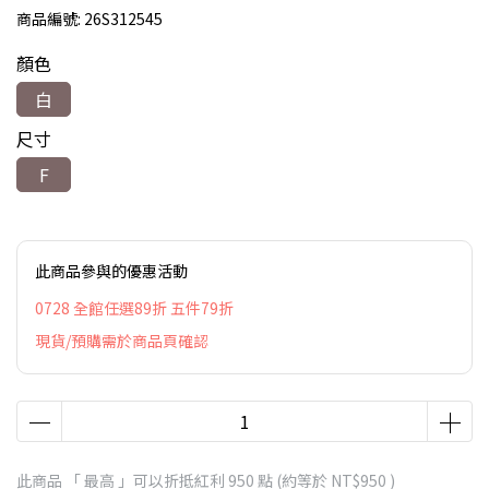
商品編號:
26S312545
顏色
白
尺寸
F
此商品參與的優惠活動
0728 全館任選89折 五件79折
現貨/預購需於商品頁確認
此商品 「 最高 」可以折抵紅利
950
點 (約等於
NT$950
)