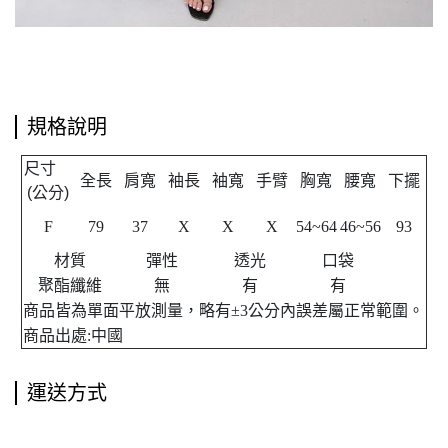
規格說明
尺寸
全長
肩寬
袖長
袖寬
手臂
胸寬
腰寬
下擺
公分
(
)
F
79
37
X
X
X
54~64
46~56
93
材質
彈性
透光
口袋
聚酯纖維
無
有
有
商品皆為單面平放測量，略有±3公分內誤差屬正常範圍。
商品出處:中國
運送方式