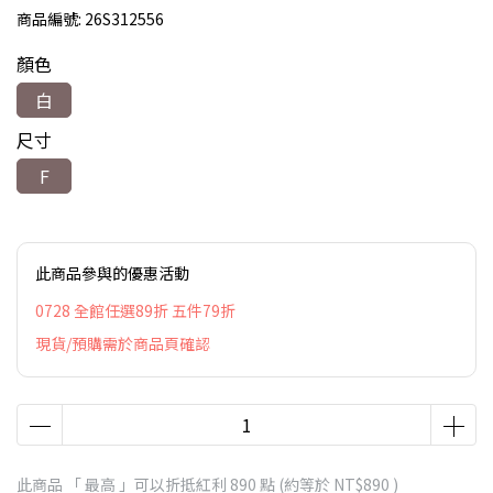
商品編號:
26S312556
顏色
白
尺寸
F
此商品參與的優惠活動
0728 全館任選89折 五件79折
現貨/預購需於商品頁確認
此商品 「 最高 」可以折抵紅利
890
點 (約等於
NT$890
)