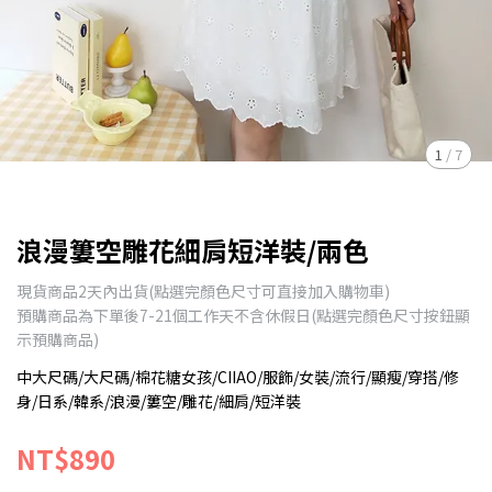
1
/
7
浪漫簍空雕花細肩短洋裝/兩色
現貨商品2天內出貨(點選完顏色尺寸可直接加入購物車)
預購商品為下單後7-21個工作天不含休假日(點選完顏色尺寸按鈕顯
示預購商品)
中大尺碼/大尺碼/棉花糖女孩/CIIAO/服飾/女裝/流行/顯瘦/穿搭/修
身/日系/韓系/浪漫/簍空/雕花/細肩/短洋裝
NT$890