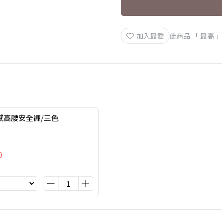
加入最愛
此商品 「 最高
感高腰安全褲/三色
0