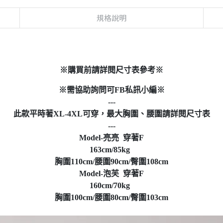
規格說明
※購買前請詳閱尺寸表參考※
※需協助詢問可FB私訊小編※
---
此款平時著XL-4XL可穿，最大胸圍、腰圍請詳閱尺寸表
---
Model-亮亮 穿著F
163cm/85kg
胸圍110cm/腰圍90cm/臀圍108cm
Model-泡芙 穿著F
160cm/70kg
胸圍100cm/腰圍80cm/臀圍103cm