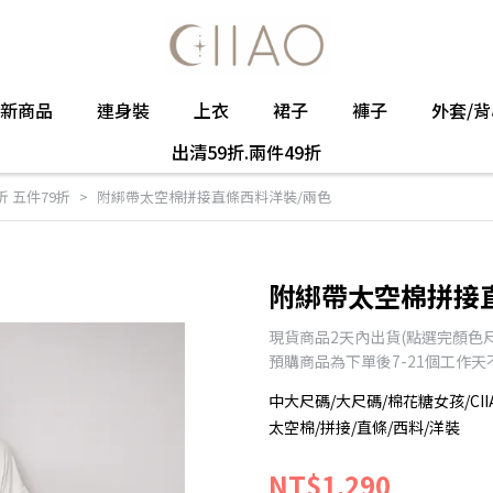
新商品
連身裝
上衣
裙子
褲子
外套/背
出清59折.兩件49折
折 五件79折
附綁帶太空棉拼接直條西料洋裝/兩色
附綁帶太空棉拼接
現貨商品2天內出貨(點選完顏色
預購商品為下單後7-21個工作
中大尺碼/大尺碼/棉花糖女孩/CII
太空棉/拼接/直條/西料/洋裝
NT$1,290