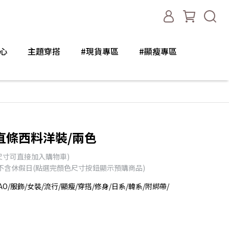
心
主題穿搭
#現貨專區
#顯瘦專區
直條西料洋裝/兩色
尺寸可直接加入購物車)
天不含休假日(點選完顏色尺寸按鈕顯示預購商品)
AO/服飾/女裝/流行/顯瘦/穿搭/修身/日系/韓系/附綁帶/