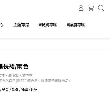
心
主題穿搭
#現貨專區
#顯瘦專區
繩長裙/兩色
尺寸可直接加入購物車)
天不含休假日(點選完顏色尺寸按鈕顯示預購商品)
 筆墨 / 紮染 / 抽繩 / 長裙