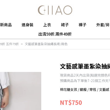
新商品
連身裝
上衣
裙子
褲子
外套/背
出清59折.兩件49折
89折 五件79折
文藝感筆墨紮染抽繩長裙/兩色
文藝感筆墨紮染抽
現貨商品2天內出貨(點選完顏色
預購商品為下單後7-21個工作
棉花糖女孩 / 顯瘦 / 穿搭 / 文藝感 /
NT$750