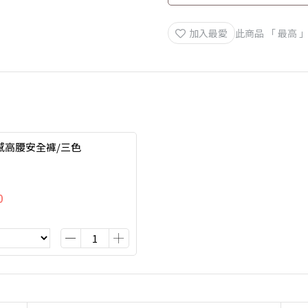
加入最愛
此商品 「 最高
感高腰安全褲/三色
0