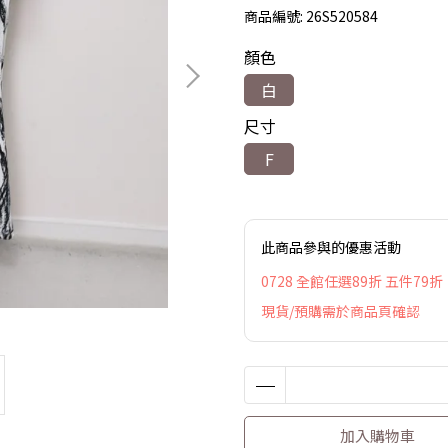
商品編號:
26S520584
顏色
白
尺寸
F
此商品參與的優惠活動
0728 全館任選89折 五件79折
現貨/預購需於商品頁確認
加入購物車